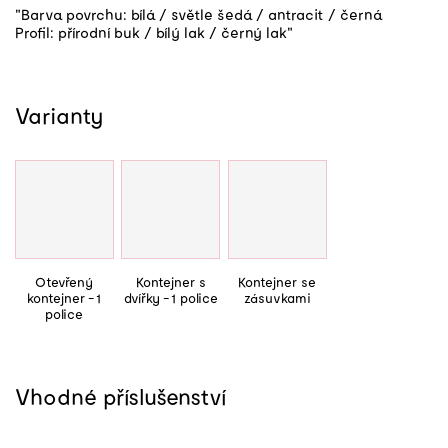
"Barva povrchu: bílá / světle šedá / antracit / černá
Profil: přírodní buk / bílý lak / černý lak"
Obchod
Varianty
Otevřený
Kontejner s
Kontejner se
kontejner - 1
dvířky - 1 police
zásuvkami
police
Vhodné příslušenství