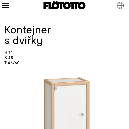
Kontejner
s dvířky
H 74
B 45
T 45/60