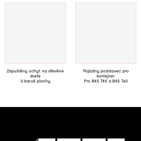
Zapuštěný úchyt na dřevěné
Pojízdný podstavec pro
dveře
kontejner
V barvě plochy
Pro B45 T45 a B45 T60