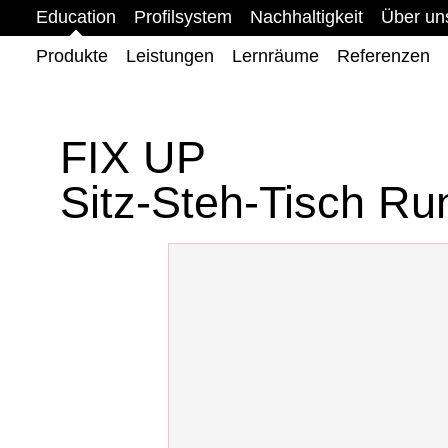
Education
Profilsystem
Nachhaltigkeit
Über un
Produkte
Leistungen
Lernräume
Referenzen
Stühle
Tische
Polsterelemente
Steckbaustein
Spieler
FIX UP
Produktneuheiten
ANY Kollektion
ACTIVE Kollektion
Sitz-Steh-Tisch Ru
Grundschule
Sekundarstufe I
Sekundarstufe II
Berufs