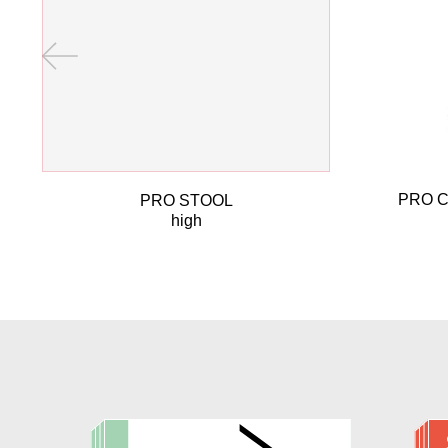
Kante fein geschliffen
Standard Schleifgrad
P150
PRO CH
PRO STOOL
high